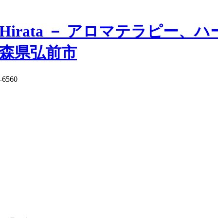
irata － アロマテラピー
青森県弘前市
6560