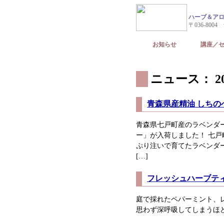
ハーブ＆アロ
〒036-8004
お知らせ
講座／
ニュース： 20
青森県産精油 しちの
青森県七戸町産のラベンダ
ー」が入荷しました！ 七
ぷり注いで育てたラベンダ
[…]
フレッシュハーブテ
庭で採れたペパーミント、
思わず深呼吸してしまうほ