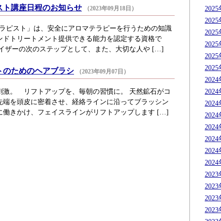
スト講座日程のお知らせ
（2023年09月18日）
202
202
セラピスト」は、安全にアロマテラピーを行うための知識
202
ンドトリートメント提供できる能力を認定する資格で
202
イザーの次のステップとして、また、大切な人や […]
202
202
トのためのヘアブラシ
（2023年09月07日）
202
刺激。 リフトアップを、毎朝の習慣に。 天然鉱石がコ
202
先端を頭皮に密着させ、経絡ラインに沿ってブラッシン
202
働きかけ、フェイスラインがリフトアップします […]
202
202
202
202
202
202
202
202
202