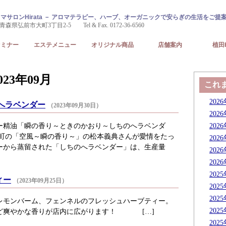
マサロンHirata － アロマテラピー、ハーブ、オーガニックで安らぎの生活をご提案
 青森県弘前市大町3丁目2-5 Tel & Fax. 0172-36-6560
セミナー
エステメニュー
オリジナル商品
店舗案内
植田
23年09月
これ
202
へラベンダー
（2023年09月30日）
202
ー精油「瞬の香り～ときのかおり～しちのへラベンダ
202
戸町の「空風～瞬の香り～」の松本義典さんが愛情をたっ
202
ーから蒸留された「しちのへラベンダー」は、生産量
202
202
202
ィー
（2023年09月25日）
202
202
レモンバーム、フェンネルのフレッシュハーブティー。
202
ど爽やかな香りが店内に広がります！ […]
202