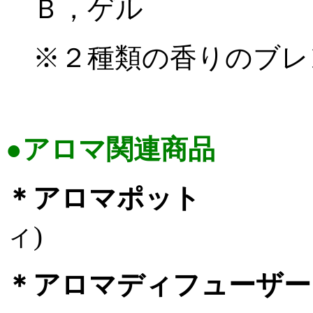
Ｂ，ゲル
※
２種類の香りのブレ
●アロマ関連商品
＊アロマポット 
ィ
)
＊アロマディフ